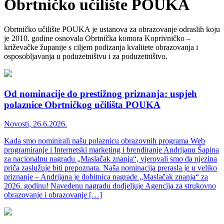
Obrtničko učilište
POUKA
Obrtničko učilište POUKA je ustanova za obrazovanje odraslih koju
je 2010. godine osnovala Obrtnička komora Koprivničko –
križevačke županije s ciljem podizanja kvalitete obrazovanja i
osposobljavanja u poduzetništvu i za poduzetništvo.
Od nominacije do prestižnog priznanja: uspjeh
polaznice Obrtničkog učilišta POUKA
Novosti, 26.6.2026.
Kada smo nominirali našu polaznicu obrazovnih programa Web
programiranje i Internetski marketing i brendiranje Andrijanu Šapina
za nacionalnu nagradu „Maslačak znanja“, vjerovali smo da njezina
priča zaslužuje biti prepoznata. Naša nominacija prerasla je u veliko
priznanje – Andrijana je dobitnica nagrade „Maslačak znanja“ za
2026. godinu! Navedenu nagradu dodjeljuje Agencija za strukovno
obrazovanje i obrazovanje […]