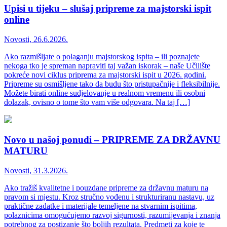
Upisi u tijeku – slušaj pripreme za majstorski ispit
online
Novosti, 26.6.2026.
Ako razmišljate o polaganju majstorskog ispita – ili poznajete
nekoga tko je spreman napraviti taj važan iskorak – naše Učilište
pokreće novi ciklus priprema za majstorski ispit u 2026. godini.
Pripreme su osmišljene tako da budu što pristupačnije i fleksibilnije.
Možete birati online sudjelovanje u realnom vremenu ili osobni
dolazak, ovisno o tome što vam više odgovara. Na taj […]
Novo u našoj ponudi – PRIPREME ZA DRŽAVNU
MATURU
Novosti, 31.3.2026.
Ako tražiš kvalitetne i pouzdane pripreme za državnu maturu na
pravom si mjestu. Kroz stručno vođenu i strukturiranu nastavu, uz
praktične zadatke i materijale temeljene na stvarnim ispitima,
polaznicima omogućujemo razvoj sigurnosti, razumijevanja i znanja
potrebnog za postizanje što boljih rezultata. Predmeti za koje te