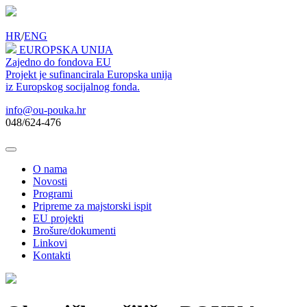
HR
/
ENG
EUROPSKA UNIJA
Zajedno do fondova EU
Projekt je sufinancirala Europska unija
iz Europskog socijalnog fonda.
info@ou-pouka.hr
048/624-476
O nama
Novosti
Programi
Pripreme za majstorski ispit
EU projekti
Brošure/dokumenti
Linkovi
Kontakti