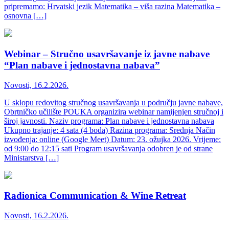
pripremamo: Hrvatski jezik Matematika – viša razina Matematika –
osnovna […]
Webinar – Stručno usavršavanje iz javne nabave
“Plan nabave i jednostavna nabava”
Novosti, 16.2.2026.
U sklopu redovitog stručnog usavršavanja u području javne nabave,
Obrtničko učilište POUKA organizira webinar namijenjen stručnoj i
široj javnosti. Naziv programa: Plan nabave i jednostavna nabava
Ukupno trajanje: 4 sata (4 boda) Razina programa: Srednja Način
izvođenja: online (Google Meet) Datum: 23. ožujka 2026. Vrijeme:
od 9:00 do 12:15 sati Program usavršavanja odobren je od strane
Ministarstva […]
Radionica Communication & Wine Retreat
Novosti, 16.2.2026.