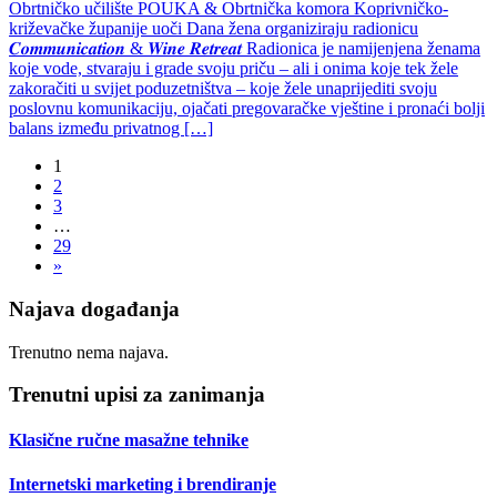
Obrtničko učilište POUKA & Obrtnička komora Koprivničko-
križevačke županije uoči Dana žena organiziraju radionicu
𝑪𝒐𝒎𝒎𝒖𝒏𝒊𝒄𝒂𝒕𝒊𝒐𝒏 & 𝑾𝒊𝒏𝒆 𝑹𝒆𝒕𝒓𝒆𝒂𝒕 Radionica je namijenjena ženama
koje vode, stvaraju i grade svoju priču – ali i onima koje tek žele
zakoračiti u svijet poduzetništva – koje žele unaprijediti svoju
poslovnu komunikaciju, ojačati pregovaračke vještine i pronaći bolji
balans između privatnog […]
1
2
3
…
29
»
Najava događanja
Trenutno nema najava.
Trenutni upisi za zanimanja
Klasične ručne masažne tehnike
Internetski marketing i brendiranje