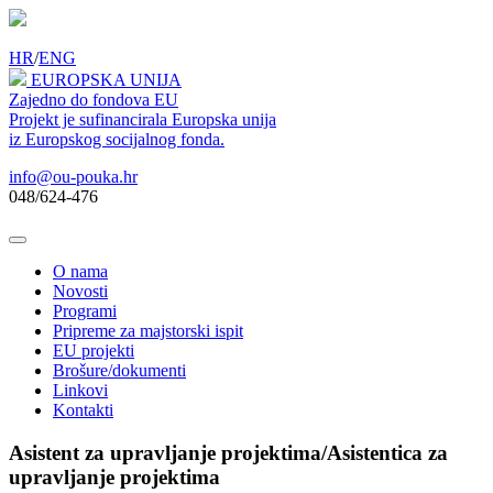
HR
/
ENG
EUROPSKA UNIJA
Zajedno do fondova EU
Projekt je sufinancirala Europska unija
iz Europskog socijalnog fonda.
info@ou-pouka.hr
048/624-476
O nama
Novosti
Programi
Pripreme za majstorski ispit
EU projekti
Brošure/dokumenti
Linkovi
Kontakti
Asistent za upravljanje projektima/Asistentica za
upravljanje projektima