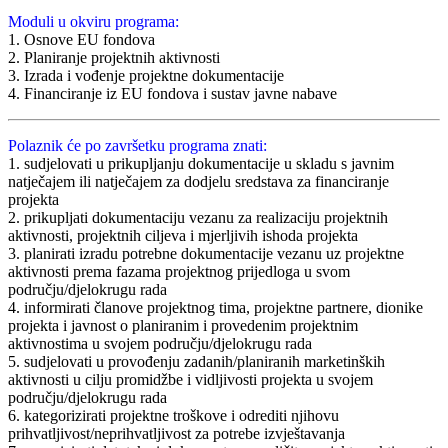
Moduli u okviru programa:
1. Osnove EU fondova
2. Planiranje projektnih aktivnosti
3. Izrada i vođenje projektne dokumentacije
4. Financiranje iz EU fondova i sustav javne nabave
Polaznik će po završetku programa znati:
1. sudjelovati u prikupljanju dokumentacije u skladu s javnim
natječajem ili natječajem za dodjelu sredstava za financiranje
projekta
2. prikupljati dokumentaciju vezanu za realizaciju projektnih
aktivnosti, projektnih ciljeva i mjerljivih ishoda projekta
3. planirati izradu potrebne dokumentacije vezanu uz projektne
aktivnosti prema fazama projektnog prijedloga u svom
području/djelokrugu rada
4. informirati članove projektnog tima, projektne partnere, dionike
projekta i javnost o planiranim i provedenim projektnim
aktivnostima u svojem području/djelokrugu rada
5. sudjelovati u provođenju zadanih/planiranih marketinških
aktivnosti u cilju promidžbe i vidljivosti projekta u svojem
području/djelokrugu rada
6. kategorizirati projektne troškove i odrediti njihovu
prihvatljivost/neprihvatljivost za potrebe izvještavanja