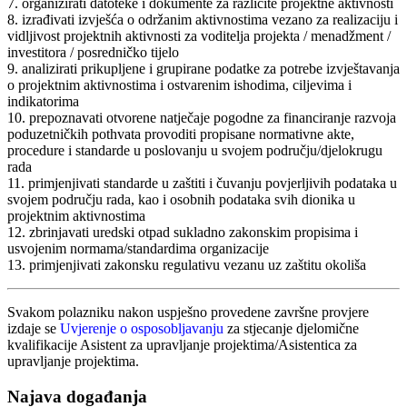
7. organizirati datoteke i dokumente za različite projektne aktivnosti
8. izrađivati izvješća o održanim aktivnostima vezano za realizaciju i
vidljivost projektnih aktivnosti za voditelja projekta / menadžment /
investitora / posredničko tijelo
9. analizirati prikupljene i grupirane podatke za potrebe izvještavanja
o projektnim aktivnostima i ostvarenim ishodima, ciljevima i
indikatorima
10. prepoznavati otvorene natječaje pogodne za financiranje razvoja
poduzetničkih pothvata provoditi propisane normativne akte,
procedure i standarde u poslovanju u svojem području/djelokrugu
rada
11. primjenjivati standarde u zaštiti i čuvanju povjerljivih podataka u
svojem području rada, kao i osobnih podataka svih dionika u
projektnim aktivnostima
12. zbrinjavati uredski otpad sukladno zakonskim propisima i
usvojenim normama/standardima organizacije
13. primjenjivati zakonsku regulativu vezanu uz zaštitu okoliša
Svakom polazniku nakon uspješno provedene završne provjere
izdaje se
Uvjerenje o osposobljavanju
za stjecanje djelomične
kvalifikacije Asistent za upravljanje projektima/Asistentica za
upravljanje projektima.
Najava događanja