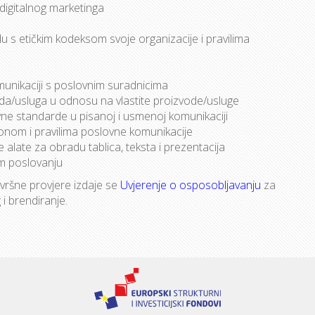
a digitalnog marketinga
du s etičkim kodeksom svoje organizacije i pravilima
munikaciji s poslovnim suradnicima
voda/usluga u odnosu na vlastite proizvode/usluge
ovne standarde u pisanoj i usmenoj komunikaciji
tonom i pravilima poslovne komunikacije
 alate za obradu tablica, teksta i prezentacija
om poslovanju
ršne provjere izdaje se
Uvjerenje o osposobljavanju
za
 i brendiranje.
a