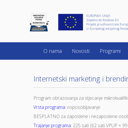
EUROPSKA UNIJA
Zajedno do fondova EU
Projekt je sufinancirala Euro
iz Europskog socijalnog fonda
O nama
Novosti
Programi
Internetski marketing i brendi
Program obrazovanja za stjecanje mikrokvalifika
Vrsta programa:
osposobljavanje
BESPLATNO za zaposlene i nezaposlene osob
Trajanje programa:
225 sati (62 sati VPUP + 99