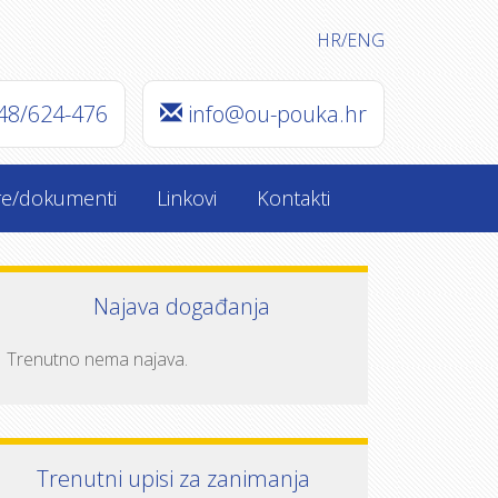
HR
/
ENG
48/624-476
info@ou-pouka.hr
re/dokumenti
Linkovi
Kontakti
Najava događanja
Trenutno nema najava.
Trenutni upisi za zanimanja