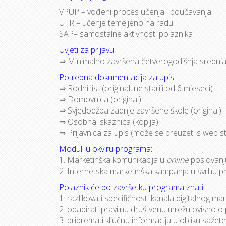
VPUP – vođeni proces učenja i poučavanja
UTR – učenje temeljeno na radu
SAP– samostalne aktivnosti polaznika
Uvjeti za prijavu:
⇒ Minimalno završena četverogodišnja srednja
Potrebna dokumentacija za upis:
⇒ Rodni list (original, ne stariji od 6 mjeseci)
⇒ Domovnica (original)
⇒ Svjedodžba zadnje završene škole (original)
⇒ Osobna iskaznica (kopija)
⇒ Prijavnica za upis (može se preuzeti s web str
Moduli u okviru programa:
1. Marketinška komunikacija u
online
poslovanj
2. Internetska marketinška kampanja u svrhu pr
Polaznik će po završetku programa znati:
1. razlikovati specifičnosti kanala digitalnog ma
2. odabirati pravilnu društvenu mrežu ovisno o pr
3. pripremati ključnu informaciju u obliku sažete vij