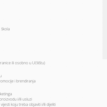
 škola
anice ili osobno u Učilištu)
u
omocije i brendiranja
rketinga
oizvodu i/ili usluzi
esti koju treba objaviti i/ili dijeliti