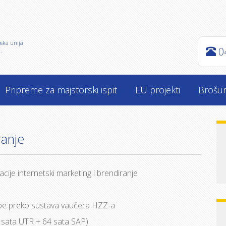
pska unija
0
.
Pripreme za majstorski ispit
EU projekti
Brošu
ranje
cije internetski marketing i brendiranje
e preko sustava vaučera HZZ-a
 sata UTR + 64 sata SAP)