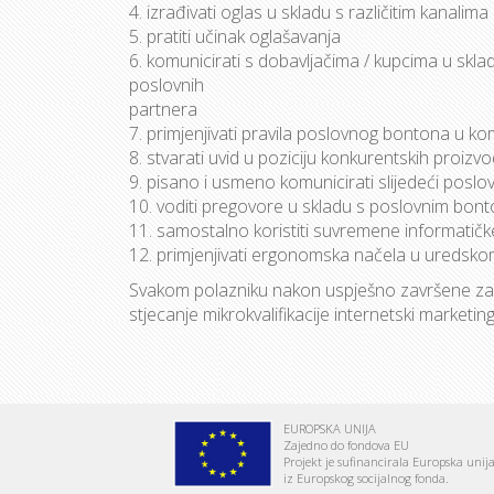
4. izrađivati oglas u skladu s različitim kanalim
5. pratiti učinak oglašavanja
6. komunicirati s dobavljačima / kupcima u skla
poslovnih
partnera
7. primjenjivati pravila poslovnog bontona u ko
8. stvarati uvid u poziciju konkurentskih proiz
9. pisano i usmeno komunicirati slijedeći posl
10. voditi pregovore u skladu s poslovnim bon
11. samostalno koristiti suvremene informatičke
12. primjenjivati ergonomska načela u uredsk
Svakom polazniku nakon uspješno završene zav
stjecanje mikrokvalifikacije internetski marketing
EUROPSKA UNIJA
Zajedno do fondova EU
Projekt je sufinancirala Europska unij
iz Europskog socijalnog fonda.