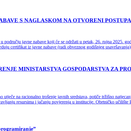
A NABAVE S NAGLASKOM NA OTVORENI POSTUP
području javne nabave koji će se održati u petak, 26. rujna 2025. godi
uju certifikat iz javne nabave (radi obveznog godišnjeg usavršavanja), 
RENJE MINISTARSTVA GOSPODARSTVA ZA P
 utječe na racionalno trošenje javnih sredstava, potiče tržišno natjecan
vljanju resursima i jačanju povjerenja u institucije. Obrtničko učiliš
programiranje”