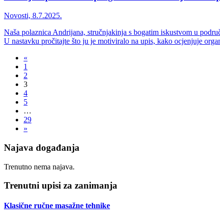
Novosti, 8.7.2025.
Naša polaznica Andrijana, stručnjakinja s bogatim iskustvom u područ
U nastavku pročitajte što ju je motiviralo na upis, kako ocjenjuje organ
«
1
2
3
4
5
…
29
»
Najava događanja
Trenutno nema najava.
Trenutni upisi za zanimanja
Klasične ručne masažne tehnike