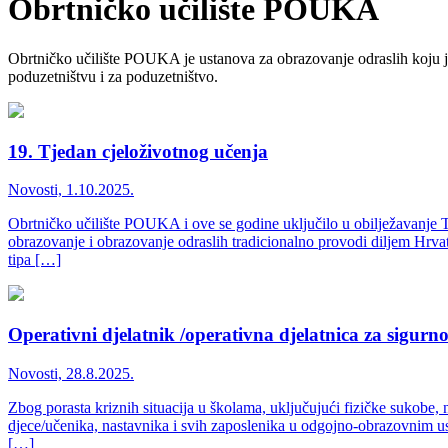
Obrtničko učilište
POUKA
Obrtničko učilište POUKA je ustanova za obrazovanje odraslih koju j
poduzetništvu i za poduzetništvo.
19. Tjedan cjeloživotnog učenja
Novosti, 1.10.2025.
Obrtničko učilište POUKA i ove se godine uključilo u obilježavanje T
obrazovanje i obrazovanje odraslih tradicionalno provodi diljem Hrva
tipa […]
Operativni djelatnik /operativna djelatnica za sigur
Novosti, 28.8.2025.
Zbog porasta kriznih situacija u školama, uključujući fizičke sukobe, na
djece/učenika, nastavnika i svih zaposlenika u odgojno-obrazovnim us
[…]