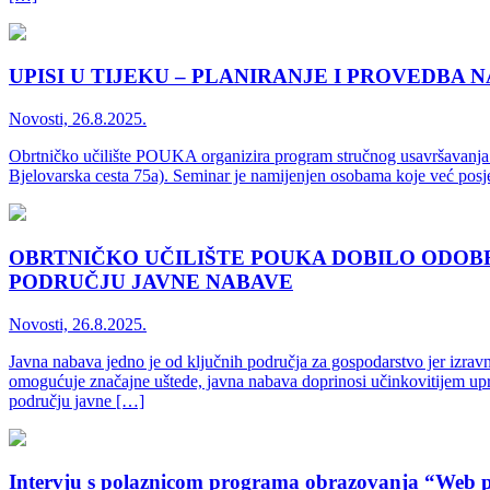
UPISI U TIJEKU – PLANIRANJE I PROVEDB
Novosti, 26.8.2025.
Obrtničko učilište POUKA organizira program stručnog usavršavanja u 
Bjelovarska cesta 75a). Seminar je namijenjen osobama koje već posjed
OBRTNIČKO UČILIŠTE POUKA DOBILO ODOB
PODRUČJU JAVNE NABAVE
Novosti, 26.8.2025.
Javna nabava jedno je od ključnih područja za gospodarstvo jer izravno
omogućuje značajne uštede, javna nabava doprinosi učinkovitijem upra
području javne […]
Intervju s polaznicom programa obrazovanja “Web 