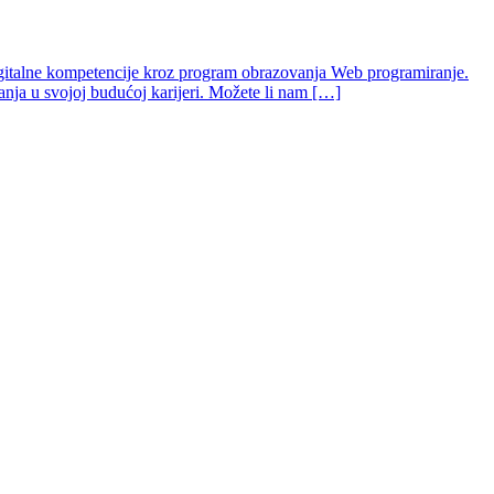
digitalne kompetencije kroz program obrazovanja Web programiranje.
znanja u svojoj budućoj karijeri. Možete li nam […]