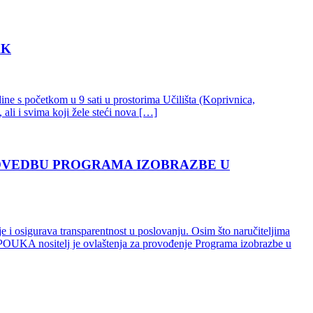
AK
ne s početkom u 9 sati u prostorima Učilišta (Koprivnica,
ali i svima koji žele steći nova […]
ROVEDBU PROGRAMA IZOBRAZBE U
je i osigurava transparentnost u poslovanju. Osim što naručiteljima
te POUKA nositelj je ovlaštenja za provođenje Programa izobrazbe u