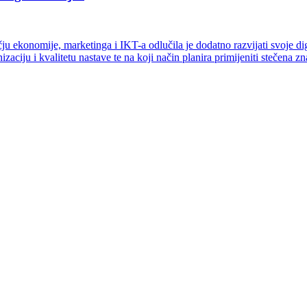
ju ekonomije, marketinga i IKT-a odlučila je dodatno razvijati svoje 
izaciju i kvalitetu nastave te na koji način planira primijeniti stečena 