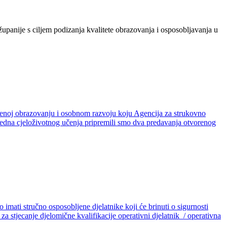
anije s ciljem podizanja kvalitete obrazovanja i osposobljavanja u
ećenoj obrazovanju i osobnom razvoju koju Agencija za strukovno
Tjedna cjeloživotnog učenja pripremili smo dva predavanja otvorenog
o imati stručno osposobljene djelatnike koji će brinuti o sigurnosti
stjecanje djelomične kvalifikacije operativni djelatnik / operativna