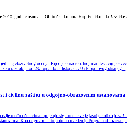
e 2010. godine osnovala Obrtnička komora Koprivničko – križevačke žup
jedna cjeloživotnog učenja. Riječ je o nacionalnoj manifestaciji posv
tske u razdoblju od 29. rujna do 5. listopada. U sklopu ovogodišnjeg 
nost i civilnu zaštitu u odgojno-obrazovnim ustanovama
silje među učenicima i prijetnje sigurnosti sve je jasnije koliko je važn
tanovama. Kao odgovor na tu potrebu uveden je Program obrazovanja za 