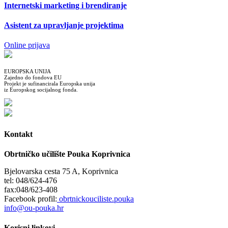
Internetski marketing i brendiranje
Asistent za upravljanje projektima
Online prijava
EUROPSKA UNIJA
Zajedno do fondova EU
Projekt je sufinancirala Europska unija
iz Europskog socijalnog fonda.
Kontakt
Obrtničko učilište Pouka Koprivnica
Bjelovarska cesta 75 A, Koprivnica
tel: 048/624-476
fax:048/623-408
Facebook profil:
obrtnickouciliste.pouka
info@ou-pouka.hr
Korisni linkovi