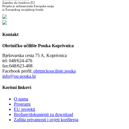
Zajedno do fondova EU
Projekt je sufinancirala Europska unija
iz Europskog socijalnog fonda.
Kontakt
Obrtničko učilište Pouka Koprivnica
Bjelovarska cesta 75 A, Koprivnica
tel: 048/624-476
fax:048/623-408
Facebook profil:
obrtnickouciliste.pouka
info@ou-pouka.hr
Korisni linkovi
O nama
Programi
EU projekti
Brošure/dokumenti za download
Zaštita privatnosti i uvjeti korištenja