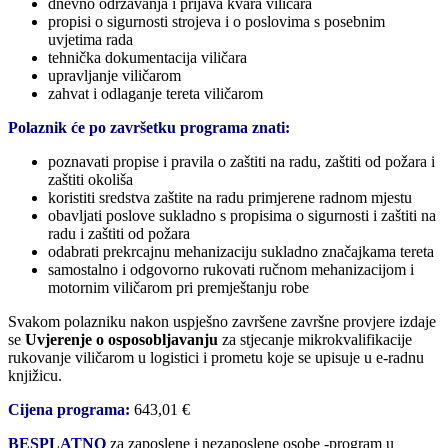
dnevno održavanja i prijava kvara viličara
propisi o sigurnosti strojeva i o poslovima s posebnim
uvjetima rada
tehnička dokumentacija viličara
upravljanje viličarom
zahvat i odlaganje tereta viličarom
Polaznik će po završetku programa znati:
poznavati propise i pravila o zaštiti na radu, zaštiti od požara i
zaštiti okoliša
koristiti sredstva zaštite na radu primjerene radnom mjestu
obavljati poslove sukladno s propisima o sigurnosti i zaštiti na
radu i zaštiti od požara
odabrati prekrcajnu mehanizaciju sukladno značajkama tereta
samostalno i odgovorno rukovati ručnom mehanizacijom i
motornim viličarom pri premještanju robe
Svakom polazniku nakon uspješno završene završne provjere izdaje
se
Uvjerenje o osposobljavanju
za stjecanje mikrokvalifikacije
rukovanje viličarom u logistici i prometu koje se upisuje u e-radnu
knjižicu.
Cijena programa:
643,01 €
BESPLATNO
za zaposlene i nezaposlene osobe -program u