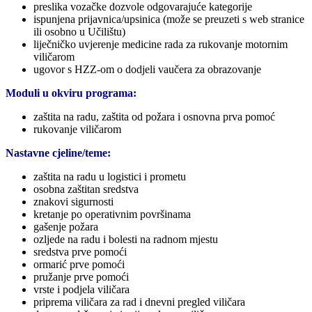
preslika vozačke dozvole odgovarajuće kategorije
ispunjena prijavnica/upsinica (može se preuzeti s web stranice
ili osobno u Učilištu)
liječničko uvjerenje medicine rada za rukovanje motornim
viličarom
ugovor s HZZ-om o dodjeli vaučera za obrazovanje
Moduli u okviru programa:
zaštita na radu, zaštita od požara i osnovna prva pomoć
rukovanje viličarom
Nastavne cjeline/teme:
zaštita na radu u logistici i prometu
osobna zaštitan sredstva
znakovi sigurnosti
kretanje po operativnim površinama
gašenje požara
ozljede na radu i bolesti na radnom mjestu
sredstva prve pomoći
ormarić prve pomoći
pružanje prve pomoći
vrste i podjela viličara
priprema viličara za rad i dnevni pregled viličara