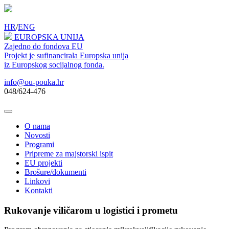
HR
/
ENG
EUROPSKA UNIJA
Zajedno do fondova EU
Projekt je sufinancirala Europska unija
iz Europskog socijalnog fonda.
info@ou-pouka.hr
048/624-476
O nama
Novosti
Programi
Pripreme za majstorski ispit
EU projekti
Brošure/dokumenti
Linkovi
Kontakti
Rukovanje viličarom u logistici i prometu