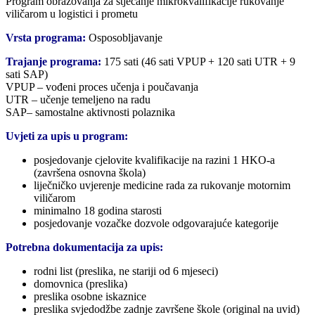
Program obrazovanja za stjecanje mikrokvalifikacije rukovanje
viličarom u logistici i prometu
Vrsta programa:
Osposobljavanje
Trajanje programa:
175 sati (46 sati VPUP + 120 sati UTR + 9
sati SAP)
VPUP – vođeni proces učenja i poučavanja
UTR – učenje temeljeno na radu
SAP– samostalne aktivnosti polaznika
Uvjeti za upis u program:
posjedovanje cjelovite kvalifikacije na razini 1 HKO-a
(završena osnovna škola)
liječničko uvjerenje medicine rada za rukovanje motornim
viličarom
minimalno 18 godina starosti
posjedovanje vozačke dozvole odgovarajuće kategorije
Potrebna dokumentacija za upis:
rodni list (preslika, ne stariji od 6 mjeseci)
domovnica (preslika)
preslika osobne iskaznice
preslika svjedodžbe zadnje završene škole (original na uvid)