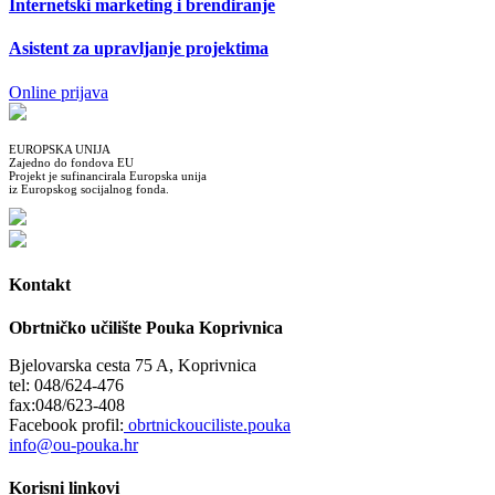
Internetski marketing i brendiranje
Asistent za upravljanje projektima
Online prijava
EUROPSKA UNIJA
Zajedno do fondova EU
Projekt je sufinancirala Europska unija
iz Europskog socijalnog fonda.
Kontakt
Obrtničko učilište Pouka Koprivnica
Bjelovarska cesta 75 A, Koprivnica
tel: 048/624-476
fax:048/623-408
Facebook profil:
obrtnickouciliste.pouka
info@ou-pouka.hr
Korisni linkovi