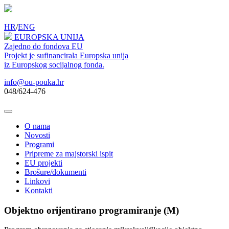
HR
/
ENG
EUROPSKA UNIJA
Zajedno do fondova EU
Projekt je sufinancirala Europska unija
iz Europskog socijalnog fonda.
info@ou-pouka.hr
048/624-476
O nama
Novosti
Programi
Pripreme za majstorski ispit
EU projekti
Brošure/dokumenti
Linkovi
Kontakti
Objektno orijentirano programiranje (M)