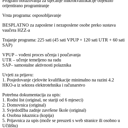
Program obrazovanja za stjecanje mikrokvalifikacije objektno
orijentirano programiranje
Vrsta programa: osposobljavanje
BESPLATNO za zaposlene i nezaposlene osobe preko sustava
vaučera HZZ-a
Trajanje programa: 225 sati (45 sati VPUP + 120 sati UTR + 60 sati
SAP)
VPUP – vođeni proces učenja i poučavanja
UTR – učenje temeljeno na radu
SAP– samostalne aktivnosti polaznika
Uvjeti za prijavu:
1. Posjedovanje cjelovite kvalifikacije minimalno na razini 4.2
HKO-a iz sektora elektrotehnika i računarstvo
Potrebna dokumentacija za upis:
1. Rodni list (original, ne stariji od 6 mjeseci)
2. Domovnica (original)
3. Svjedodžba zadnje završene škole (original)
4. Osobna iskaznica (kopija)
5. Prijavnica za upis (može se preuzeti s web stranice ili osobno u
Učilištu)