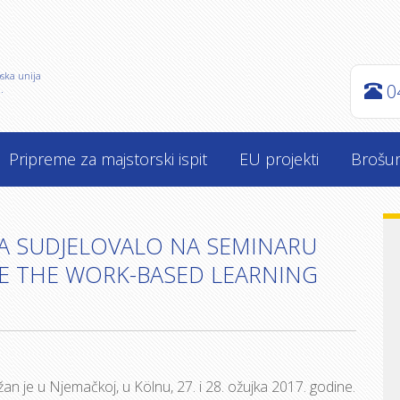
pska unija
0
.
Pripreme za majstorski ispit
EU projekti
Brošu
A SUDJELOVALO NA SEMINARU
E THE WORK-BASED LEARNING
 je u Njemačkoj, u Kölnu, 27. i 28. ožujka 2017. godine.