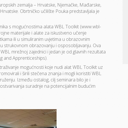
europskih zemalja – Hrvatske, Njemačke, Mađarske,
z Hrvatske. Obrtničko učilište Pouka predstavljala je
nika s mogućnostima alata WBL Toolkit (www.wbl-
ojne materijale i alate za iskustveno učenje
tkama ili u simuliranim uvjetima u obrazovnim
ma u strukovnom obrazovanju i osposobljavanju. Ova
WBL mrežnoj zajednici i jedan je od glavnih rezultata
 and Apprenticeships).
straživanje mogućnosti koje nudi alat WBL Toolkit uz
ovirali i širili stečena znanja i mogli koristiti WBL
ruženju. Između ostalog, cilj seminara bilo je i
g ostvarivanja suradnje na potencijalnim budućim