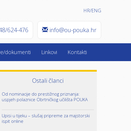
HR
/
ENG
48/624-476
info@ou-pouka.hr
re/dokumenti
Linkovi
Kontakti
Ostali članci
Od nominacije do prestižnog priznanja:
uspjeh polaznice Obrtničkog učilišta POUKA
Upisi u tijeku – slušaj pripreme za majstorski
ispit online