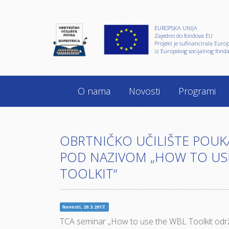
EUROPSKA UNIJA
Zajedno do fondova EU
Projekt je sufinancirala Euro
iz Europskog socijalnog fonda
O nama
Novosti
Programi
OBRTNIČKO UČILIŠTE POUK
POD NAZIVOM „HOW TO US
TOOLKIT“
Novosti, 29.3.2017.
TCA seminar „How to use the WBL Toolkit održan