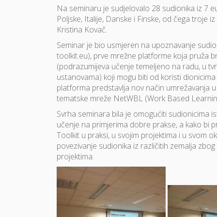
Na seminaru je sudjelovalo 28 sudionika iz 7 
Poljske, Italije, Danske i Finske, od čega troje i
Kristina Kovač.
Seminar je bio usmjeren na upoznavanje sudio
toolkit.eu), prve mrežne platforme koja pruža br
(podrazumijeva učenje temeljeno na radu, u tvr
ustanovama) koji mogu biti od koristi dionici
platforma predstavlja nov način umrežavanja u 
tematske mreže NetWBL (Work Based Learning
Svrha seminara bila je omogućiti sudionicima i
učenje na primjerima dobre prakse, a kako bi prom
Toolkit u praksi, u svojim projektima i u svom ok
povezivanje sudionika iz različitih zemalja zbo
projektima.