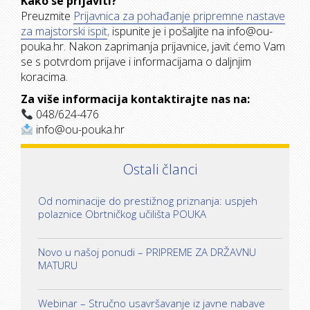
Kako se prijaviti?
Preuzmite
Prijavnica za pohađanje pripremne nastave
za majstorski ispit
,
ispunite je i pošaljite na
info@ou-
pouka.hr
. Nakon zaprimanja prijavnice, javit ćemo Vam
se s potvrdom prijave i informacijama o daljnjim
koracima.
Za više informacija kontaktirajte nas na:
048/624-476
info@ou-pouka.hr
Ostali članci
Od nominacije do prestižnog priznanja: uspjeh
polaznice Obrtničkog učilišta POUKA
Novo u našoj ponudi – PRIPREME ZA DRŽAVNU
MATURU
Webinar – Stručno usavršavanje iz javne nabave