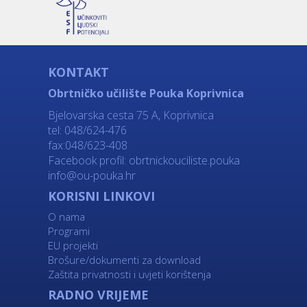
KONTAKT
Obrtničko učilište Pouka Koprivnica
Bjelovarska cesta 75 A, Koprivnica
tel: 048/624-476
fax:048/623-408
Facebook profil:
obrtnickouciliste.pouka
info@ou-pouka.hr
KORISNI LINKOVI
O nama
Programi
EU projekti
Brošure/dokumenti za download
Zaštita privatnosti i uvjeti korištenja
RADNO VRIJEME