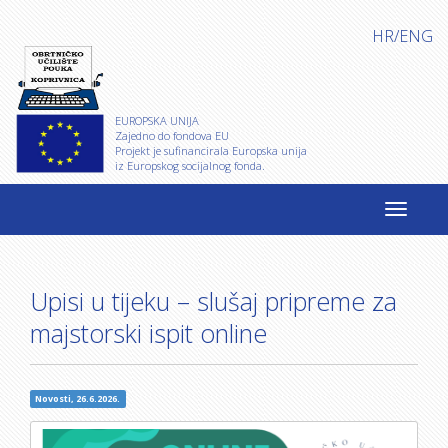
HR
/
ENG
EUROPSKA UNIJA
Zajedno do fondova EU
Projekt je sufinancirala Europska unija
iz Europskog socijalnog fonda.
Upisi u tijeku – slušaj pripreme za
majstorski ispit online
Novosti, 26.6.2026.