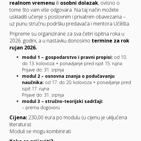
realnom vremenu
ili
osobni dolazak
, ovisno o
tome što vam više odgovara. Na taj način možete
uskladiti učenje s poslovnim i privatnim obavezama –
uz punu stručnu podršku predavača i mentora Učilišta.
Pripreme
su organizirane za sva četiri ispitna roka u
2026. godini, a u nastavku donosimo
termine za rok
rujan 2026.
modul 1 –
gospodarstvo i pravni propisi:
od 10.
do 13. kolovoza + ponavljanje pred ispit 15. rujna
Prijave do: 31. srpnja
modul 2 –
osnovna znanja o podučavanju
naučnika
:
od 17. do 20. kolovoza + ponavljanje pred
ispit 17. rujna
Prijave do: 31. srpnja
modul 3 – stručno-teorijski sadržaji:
– prema dogovoru
Cijena:
230,00 eura po modulu (u cijenu je uključena
literatura)
Moduli se mogu kombinirati.