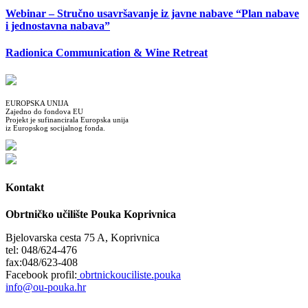
Webinar – Stručno usavršavanje iz javne nabave “Plan nabave
i jednostavna nabava”
Radionica Communication & Wine Retreat
EUROPSKA UNIJA
Zajedno do fondova EU
Projekt je sufinancirala Europska unija
iz Europskog socijalnog fonda.
Kontakt
Obrtničko učilište Pouka Koprivnica
Bjelovarska cesta 75 A, Koprivnica
tel: 048/624-476
fax:048/623-408
Facebook profil:
obrtnickouciliste.pouka
info@ou-pouka.hr