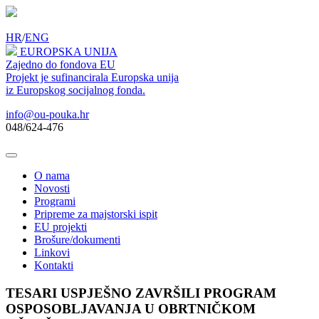
HR
/
ENG
EUROPSKA UNIJA
Zajedno do fondova EU
Projekt je sufinancirala Europska unija
iz Europskog socijalnog fonda.
info@ou-pouka.hr
048/624-476
O nama
Novosti
Programi
Pripreme za majstorski ispit
EU projekti
Brošure/dokumenti
Linkovi
Kontakti
TESARI USPJEŠNO ZAVRŠILI PROGRAM
OSPOSOBLJAVANJA U OBRTNIČKOM