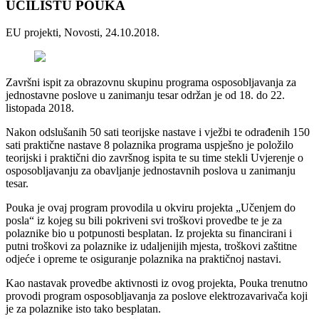
UČILIŠTU POUKA
EU projekti, Novosti, 24.10.2018.
Završni ispit za obrazovnu skupinu programa osposobljavanja za
jednostavne poslove u zanimanju tesar održan je od 18. do 22.
listopada 2018.
Nakon odslušanih 50 sati teorijske nastave i vježbi te odrađenih 150
sati praktične nastave 8 polaznika programa uspješno je položilo
teorijski i praktični dio završnog ispita te su time stekli Uvjerenje o
osposobljavanju za obavljanje jednostavnih poslova u zanimanju
tesar.
Pouka je ovaj program provodila u okviru projekta „Učenjem do
posla“ iz kojeg su bili pokriveni svi troškovi provedbe te je za
polaznike bio u potpunosti besplatan. Iz projekta su financirani i
putni troškovi za polaznike iz udaljenijih mjesta, troškovi zaštitne
odjeće i opreme te osiguranje polaznika na praktičnoj nastavi.
Kao nastavak provedbe aktivnosti iz ovog projekta, Pouka trenutno
provodi program osposobljavanja za poslove elektrozavarivača koji
je za polaznike isto tako besplatan.