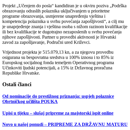
Projekt „Učenjem do posla“ kandidiran je u okviru poziva „Podrška
obrazovanju odraslih polaznika uključivanjem u prioritetne
programe obrazovanja, usmjerene unapređenju vještina i
kompetencija polaznika u svrhu povećanja zapošljivosti“, a cilj mu
je unaprjeđenje znanja i vještina osoba s nižom razinom kvalifikacije
ili bez kvalifikacije te dugotrajno nezaposlenih u svrhu povećanja
njihove zapošljivosti. Partner u provedbi aktivnosti je Hrvatski
zavod za zapošljavanje, Područni ured Križevci.
Vrijednost projekta je 515.079,13 kn, a za njegovu provedbu
osigurana su bespovratna sredstva u 100% iznosu i to 85% iz
Europskog socijalnog fonda temeljem Operativnog programa
Učinkoviti ljudski potencijali, a 15% iz Državnog proračuna
Republike Hrvatske.
Ostali članci
Od nominacije do prestižnog priznanja: uspjeh polaznice
Obrtničkog učilišta POUKA
Upisi u tijeku – slušaj pripreme za majstorski ispit online
Novo u našoj ponudi – PRIPREME ZA DRŽAVNU MATURU