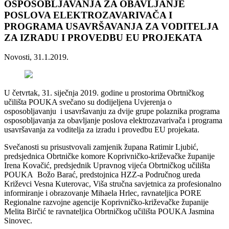
OSPOSOBLJAVANJA ZA OBAVLJANJE
POSLOVA ELEKTROZAVARIVAČA I
PROGRAMA USAVRŠAVANJA ZA VODITELJA
ZA IZRADU I PROVEDBU EU PROJEKATA
Novosti, 31.1.2019.
U četvrtak, 31. siječnja 2019. godine u prostorima Obrtničkog
učilišta POUKA svečano su dodijeljena Uvjerenja o
osposobljavanju i usavršavanju za dvije grupe polaznika programa
osposobljavanja za obavljanje poslova elektrozavarivača i programa
usavršavanja za voditelja za izradu i provedbu EU projekata.
Svečanosti su prisustvovali zamjenik župana Ratimir Ljubić,
predsjednica Obrtničke komore Koprivničko-križevačke županije
Irena Kovačić, predsjednik Upravnog vijeća Obrtničkog učilišta
POUKA Božo Barać, predstojnica HZZ-a Područnog ureda
Križevci Vesna Kuterovac, Viša stručna savjetnica za profesionalno
informiranje i obrazovanje Mihaela Hrlec, ravnateljica PORE
Regionalne razvojne agencije Koprivničko-križevačke županije
Melita Birčić te ravnateljica Obrtničkog učilišta POUKA Jasmina
Sinovec.