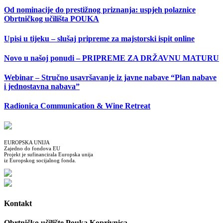
Od nominacije do prestižnog priznanja: uspjeh polaznice
Obrtničkog učilišta POUKA
Upisi u tijeku – slušaj pripreme za majstorski ispit online
Novo u našoj ponudi – PRIPREME ZA DRŽAVNU MATURU
Webinar – Stručno usavršavanje iz javne nabave “Plan nabave
i jednostavna nabava”
Radionica Communication & Wine Retreat
EUROPSKA UNIJA
Zajedno do fondova EU
Projekt je sufinancirala Europska unija
iz Europskog socijalnog fonda.
Kontakt
Obrtničko učilište Pouka Koprivnica