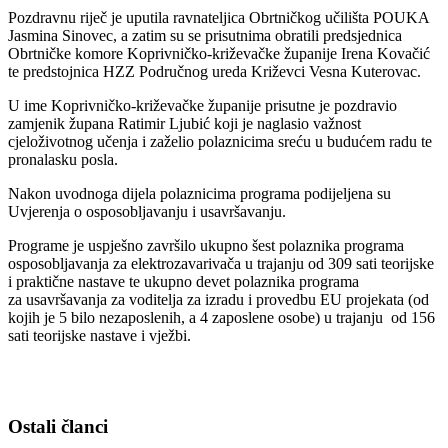
Pozdravnu riječ je uputila ravnateljica Obrtničkog učilišta POUKA
Jasmina Sinovec, a zatim su se prisutnima obratili predsjednica
Obrtničke komore Koprivničko-križevačke županije Irena Kovačić
te predstojnica HZZ Područnog ureda Križevci Vesna Kuterovac.
U ime Koprivničko-križevačke županije prisutne je pozdravio
zamjenik župana Ratimir Ljubić koji je naglasio važnost
cjeloživotnog učenja i zaželio polaznicima sreću u budućem radu te
pronalasku posla.
Nakon uvodnoga dijela polaznicima programa podijeljena su
Uvjerenja o osposobljavanju i usavršavanju.
Programe je uspješno završilo ukupno šest polaznika programa
osposobljavanja za elektrozavarivača u trajanju od 309 sati teorijske
i praktične nastave te ukupno devet polaznika programa
za usavršavanja za voditelja za izradu i provedbu EU projekata (od
kojih je 5 bilo nezaposlenih, a 4 zaposlene osobe) u trajanju od 156
sati teorijske nastave i vježbi.
Ostali članci