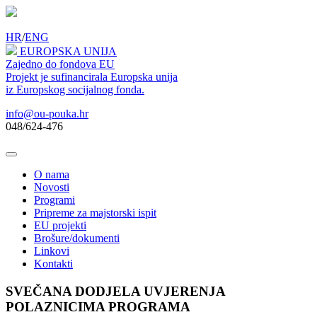
HR
/
ENG
EUROPSKA UNIJA
Zajedno do fondova EU
Projekt je sufinancirala Europska unija
iz Europskog socijalnog fonda.
info@ou-pouka.hr
048/624-476
O nama
Novosti
Programi
Pripreme za majstorski ispit
EU projekti
Brošure/dokumenti
Linkovi
Kontakti
SVEČANA DODJELA UVJERENJA
POLAZNICIMA PROGRAMA