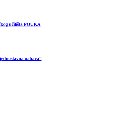
ičkog učilišta POUKA
 jednostavna nabava”