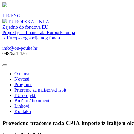
HR
/
ENG
EUROPSKA UNIJA
Zajedno do fondova EU
Projekt je sufinancirala Europska unija
iz Europskog socijalnog fonda.
info@ou-pouka.hr
048/624-476
O nama
Novosti
Programi
Pripreme za majstorski ispit
EU projekti
Brošure/dokumenti
Linkovi
Kontakti
Provedeno praćenje rada CPIA Imperie iz Italije u o