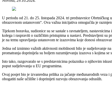
Novosti, 29.10.2024.
U periodu od 21. do 25. listopada 2024. tri predstavnice Obrtničkog u
obrazovnom ustanovom“. Ova važna inicijativa omogućila je razmjenu 
Tijekom boravka, sudionice su se sastale s ravnateljem, nastavnicima 
kolega i raspraviti o različitim pristupima u nastavi. Predstavljeni 
je na temu upravljanja ustanovom te izazovima koje donosi obrazovanje 
Jedna od iznimno važnih aktivnosti mobilnosti bilo je sudjelovanje na
promatranja doprinijela su boljem razumijevanju izazova s kojima se 
Isto tako, razgovaralo se s predstavnicima polaznika o njihovim iskus
poput sudjelovanja u EU programima.
Ovaj posjet bio je izvanredna prilika za jačanje međunarodnih veza i
obogatiti naše učilište i doprinijeti razvoju obrazovanja odraslih.