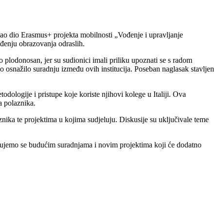
 kao dio Erasmus+ projekta mobilnosti „Vođenje i upravljanje
đenju obrazovanja odraslih.
 plodonosan, jer su sudionici imali priliku upoznati se s radom
o osnažilo suradnju između ovih institucija. Poseban naglasak stavljen
ologije i pristupe koje koriste njihovi kolege u Italiji. Ova
a polaznika.
nika te projektima u kojima sudjeluju. Diskusije su uključivale teme
Radujemo se budućim suradnjama i novim projektima koji će dodatno