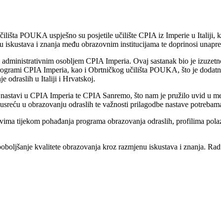
čilišta POUKA uspješno su posjetile učilište CPIA iz Imperie u Italiji,
iskustava i znanja među obrazovnim institucijama te doprinosi unapre
i administrativnim osobljem CPIA Imperia. Ovaj sastanak bio je izuzetno
su programi CPIA Imperia, kao i Obrtničkog učilišta POUKA, što je dodatn
odraslih u Italiji i Hrvatskoj.
 nastavi u CPIA Imperia te CPIA Sanremo, što nam je pružilo uvid u metod
susreću u obrazovanju odraslih te važnosti prilagodbe nastave potrebam
tvima tijekom pohađanja programa obrazovanja odraslih, profilima polaz
 poboljšanje kvalitete obrazovanja kroz razmjenu iskustava i znanja. 