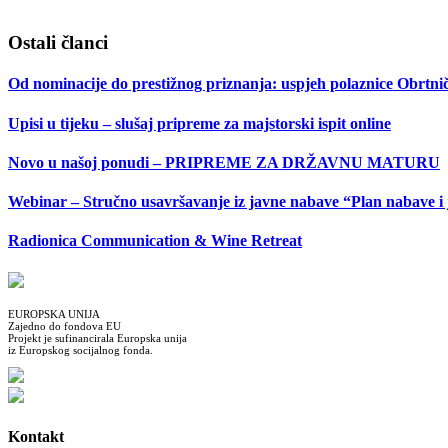
Ostali članci
Od nominacije do prestižnog priznanja: uspjeh polaznice Obrtn
Upisi u tijeku – slušaj pripreme za majstorski ispit online
Novo u našoj ponudi – PRIPREME ZA DRŽAVNU MATURU
Webinar – Stručno usavršavanje iz javne nabave “Plan nabave i
Radionica Communication & Wine Retreat
EUROPSKA UNIJA
Zajedno do fondova EU
Projekt je sufinancirala Europska unija
iz Europskog socijalnog fonda.
Kontakt