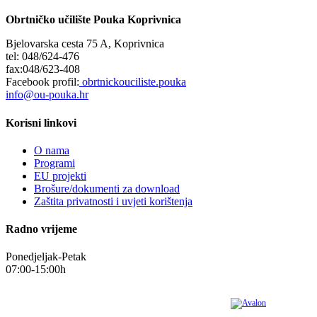
Obrtničko učilište Pouka Koprivnica
Bjelovarska cesta 75 A, Koprivnica
tel: 048/624-476
fax:048/623-408
Facebook profil:
obrtnickouciliste.pouka
info@ou-pouka.hr
Korisni linkovi
O nama
Programi
EU projekti
Brošure/dokumenti za download
Zaštita privatnosti i uvjeti korištenja
Radno vrijeme
Ponedjeljak-Petak
07:00-15:00h
Sadržaj web stranice isključiva je odgovornost Obrtničkog učilišta POUKA.
Obrtničko učilište Pouka Koprivnica. Sva prava pridržana © 2026.