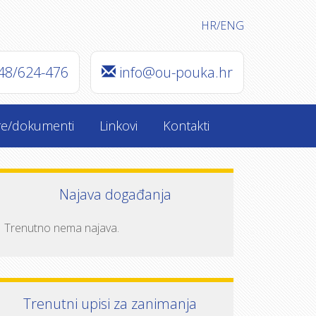
HR
/
ENG
48/624-476
info@ou-pouka.hr
re/dokumenti
Linkovi
Kontakti
Najava događanja
Trenutno nema najava.
Trenutni upisi za zanimanja