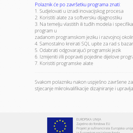
Polaznik će po završetku programa znati:
1. Sudjelovati u izradi inovacijskog procesa
2. Koristiti alate za softversku dijagnostiku
3. Na temelju vlastitih ili tuđih modela i specifi
program u
zadanom programskom jeziku i razvojnoj okolin
4. Samostalno kreirati SQL upite za rad s baz
5. Odabrati odgovarajući programski jezik
6. Izmijeniti i/ili popraviti pojedine dijelove pr
7. Koristiti programske alate
Svakom polazniku nakon uspješno završene zav
stjecanje mikrokvalifikacije dizajniranje i upra
EUROPSKA UNIJA
Zajedno do fondova EU
Projekt je sufinancirala Europska unij
iz Europskog socijalnog fonda.