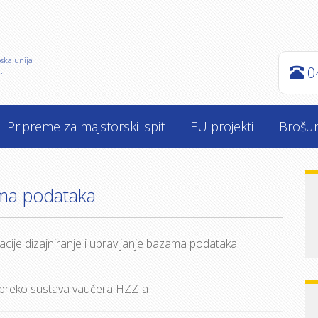
pska unija
0
.
Pripreme za majstorski ispit
EU projekti
Brošu
zama podataka
acije dizajniranje i upravljanje bazama podataka
preko sustava vaučera HZZ-a