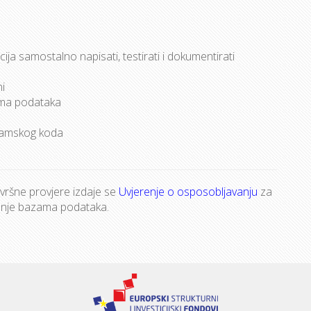
kacija samostalno napisati, testirati i dokumentirati
i
ama podataka
ogramskog koda
ršne provjere izdaje se
Uvjerenje o osposobljavanju
za
vljanje bazama podataka.
a