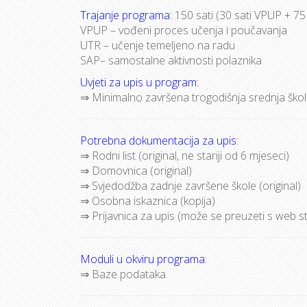
Trajanje programa:
150 sati (30 sati VPUP + 75
VPUP – vođeni proces učenja i poučavanja
UTR – učenje temeljeno na radu
SAP– samostalne aktivnosti polaznika
Uvjeti za upis u program:
⇒ Minimalno završena trogodišnja srednja ško
Potrebna dokumentacija za upis:
⇒ Rodni list (original, ne stariji od 6 mjeseci)
⇒ Domovnica (original)
⇒ Svjedodžba zadnje završene škole (original)
⇒ Osobna iskaznica (kopija)
⇒ Prijavnica za upis (može se preuzeti s web str
Moduli u okviru programa:
⇒ Baze podataka