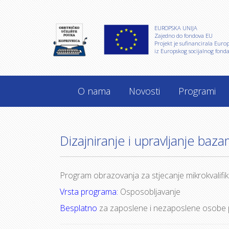
EUROPSKA UNIJA
Zajedno do fondova EU
Projekt je sufinancirala Euro
iz Europskog socijalnog fonda
O nama
Novosti
Programi
Dizajniranje i upravljanje ba
Program obrazovanja za stjecanje mikrokvalifik
Vrsta programa:
Osposobljavanje
Besplatno
za zaposlene i nezaposlene osobe 