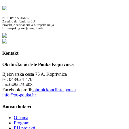
EUROPSKA UNIJA
Zajedno do fondova EU
Projekt je sufinancirala Europska unija
iz Europskog socijalnog fonda.
Kontakt
Obrtničko učilište Pouka Koprivnica
Bjelovarska cesta 75 A, Koprivnica
tel: 048/624-476
fax:048/623-408
Facebook profil:
obrtnickouciliste.pouka
info@ou-pouka.hr
Korisni linkovi
O nama
Programi
EU projekti