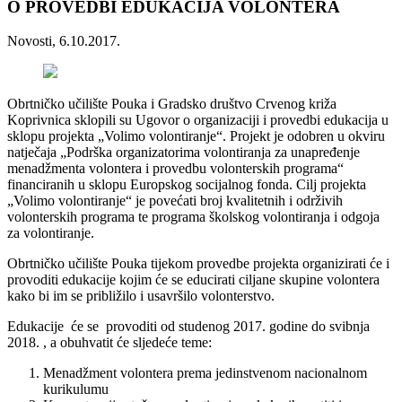
O PROVEDBI EDUKACIJA VOLONTERA
Novosti, 6.10.2017.
Obrtničko učilište Pouka i Gradsko društvo Crvenog križa
Koprivnica sklopili su Ugovor o organizaciji i provedbi edukacija u
sklopu projekta „Volimo volontiranje“. Projekt je odobren u okviru
natječaja „Podrška organizatorima volontiranja za unapređenje
menadžmenta volontera i provedbu volonterskih programa“
financiranih u sklopu Europskog socijalnog fonda. Cilj projekta
„Volimo volontiranje“ je povećati broj kvalitetnih i održivih
volonterskih programa te programa školskog volontiranja i odgoja
za volontiranje.
Obrtničko učilište Pouka tijekom provedbe projekta organizirati će i
provoditi edukacije kojim će se educirati ciljane skupine volontera
kako bi im se približilo i usavršilo volonterstvo.
Edukacije će se provoditi od studenog 2017. godine do svibnja
2018. , a obuhvatit će sljedeće teme:
Menadžment volontera prema jedinstvenom nacionalnom
kurikulumu