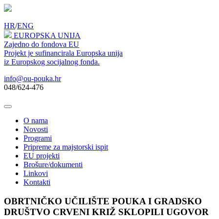
HR
/
ENG
EUROPSKA UNIJA
Zajedno do fondova EU
Projekt je sufinancirala Europska unija
iz Europskog socijalnog fonda.
info@ou-pouka.hr
048/624-476
O nama
Novosti
Programi
Pripreme za majstorski ispit
EU projekti
Brošure/dokumenti
Linkovi
Kontakti
OBRTNIČKO UČILIŠTE POUKA I GRADSKO
DRUŠTVO CRVENI KRIŽ SKLOPILI UGOVOR