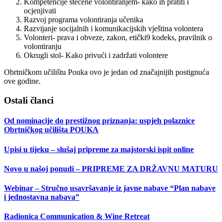
Kompetencije stečene volontiranjem- kako ih pratiti i
ocjenjivati
Razvoj programa volontiranja učenika
Razvijanje socijalnih i komunikacijskih vještina volontera
Volonteri- prava i obveze, zakon, etički9 kodeks, pravilnik o
volontiranju
Okrugli stol- Kako privući i zadržati volontere
Obrtničkom učilištu Pouka ovo je jedan od značajnijih postignuća
ove godine.
Ostali članci
Od nominacije do prestižnog priznanja: uspjeh polaznice
Obrtničkog učilišta POUKA
Upisi u tijeku – slušaj pripreme za majstorski ispit online
Novo u našoj ponudi – PRIPREME ZA DRŽAVNU MATURU
Webinar – Stručno usavršavanje iz javne nabave “Plan nabave
i jednostavna nabava”
Radionica Communication & Wine Retreat