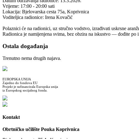
Datum održavanja radionice: 13.3.2026.
Vrijeme: 17:00 - 20:00 sati
Lokacija: Bjelovarska cesta 75a, Koprivnica
Voditeljica radionice: Irena Kovačić
Polaznici će na radionici, uz stručno vodstvo, izrađivati uskrsne aranž
Radionica je namijenjena svima, bez obzira na iskustvo — dođite po in
Ostala događanja
Trenutno nema drugih najava.
EUROPSKA UNIJA
Zajedno do fondova EU
Projekt je sufinancirala Europska unija
iz Europskog socijalnog fonda.
Kontakt
Obrtničko učilište Pouka Koprivnica