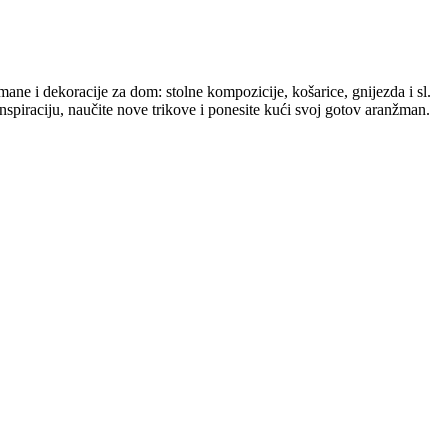
mane i dekoracije za dom: stolne kompozicije, košarice, gnijezda i sl.
spiraciju, naučite nove trikove i ponesite kući svoj gotov aranžman.