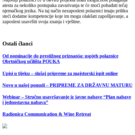
atesta za nekoliko postupaka zavarivanja te će moći pohađati tečaj
njemačkog jezika. Na taj način nezaposleni polaznici imaju priliku
steći dodatne kompetencije koje im mogu olakšati zapošljavanje, a
zaposleni usavršiti svoja znanja i vještine.
Ostali članci
Od nominacije do prestižnog priznanja: uspjeh polaznice
Obrtničkog učilišta POUKA
Upisi u tijeku – slušaj pripreme za majstorski ispit online
Novo u našoj ponudi – PRIPREME ZA DRŽAVNU MATURU
Webinar – Stručno usavršavanje iz javne nabave “Plan nabave
i jednostavna nabava”
Radionica Communication & Wine Retreat