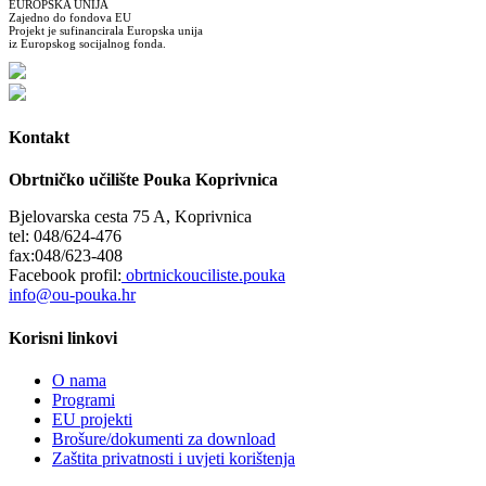
EUROPSKA UNIJA
Zajedno do fondova EU
Projekt je sufinancirala Europska unija
iz Europskog socijalnog fonda.
Kontakt
Obrtničko učilište Pouka Koprivnica
Bjelovarska cesta 75 A, Koprivnica
tel: 048/624-476
fax:048/623-408
Facebook profil:
obrtnickouciliste.pouka
info@ou-pouka.hr
Korisni linkovi
O nama
Programi
EU projekti
Brošure/dokumenti za download
Zaštita privatnosti i uvjeti korištenja