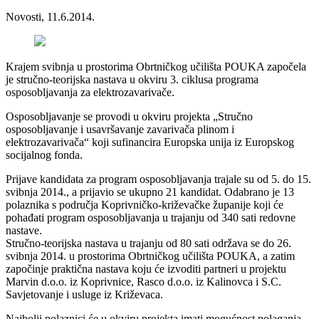
Novosti, 11.6.2014.
Krajem svibnja u prostorima Obrtničkog učilišta POUKA započela
je stručno-teorijska nastava u okviru 3. ciklusa programa
osposobljavanja za elektrozavarivače.
Osposobljavanje se provodi u okviru projekta „Stručno
osposobljavanje i usavršavanje zavarivača plinom i
elektrozavarivača“ koji sufinancira Europska unija iz Europskog
socijalnog fonda.
Prijave kandidata za program osposobljavanja trajale su od 5. do 15.
svibnja 2014., a prijavio se ukupno 21 kandidat. Odabrano je 13
polaznika s područja Koprivničko-križevačke županije koji će
pohađati program osposobljavanja u trajanju od 340 sati redovne
nastave.
Stručno-teorijska nastava u trajanju od 80 sati održava se do 26.
svibnja 2014. u prostorima Obrtničkog učilišta POUKA, a zatim
započinje praktična nastava koju će izvoditi partneri u projektu
Marvin d.o.o. iz Koprivnice, Rasco d.o.o. iz Kalinovca i S.C.
Savjetovanje i usluge iz Križevaca.
Najbolji polaznici će u okviru projekta imati mogućnost polaganja