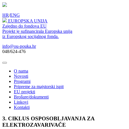
HR
/
ENG
EUROPSKA UNIJA
Zajedno do fondova EU
Projekt je sufinancirala Europska unija
iz Europskog socijalnog fonda.
info@ou-pouka.hr
048/624-476
O nama
Novosti
Programi
Pripreme za majstorski ispit
EU projekti
Brošure/dokumenti
Linkovi
Kontakti
3. CIKLUS OSPOSOBLJAVANJA ZA
ELEKTROZAVARIVAČE